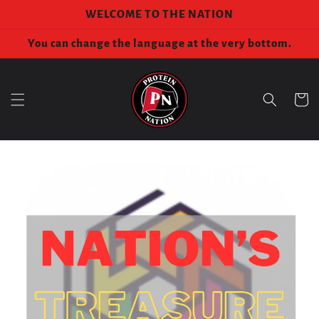
コンテ
WELCOME TO THE NATION
ンツに
進む
You can change the language at the very bottom.
カ
ー
ト