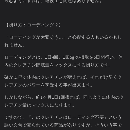
飲むようにすれば、経験上も問題はありません。
【摂り方：ローディング？】
「ローディングが大変そう
…
」と心配する人もいるかもし
れません。
ローディングとは、
1
日
4
回、
1
回
5g
の摂取を
5
日間行い、体
内のクレアチン貯蔵量をマックスにする摂り方です。
確かに早く体内のクレアチンが増えれば、それだけ早くク
レアチンのパワーを享受する事が出来ます。
しかしながら、約
1
ヶ月
1
日
1
回摂れば、同じように体内のク
レアチン量はマックスになります。
ですので、「このクレアチンはローディング不要」という
謳い文句で売られている商品がありますが、そういう事で