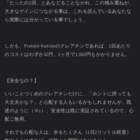
「たったの
1
回」とあなどることなかれ、この積み重ねが、
大きなゲインにつながる事は、これを読んでいるあなたな
ら実際には分かっている事でしょう。
しかも、
Protein Nation
のクレアチンであれば、
1
回あたり
のコストはわずか
32
円。
1
ヶ月で
1,000
円もかかりません。
【安全なの？】
いいことづくめのクレアチンだけに、「ホントに摂っても
大丈夫かな？」と心配する人もいるかもしれませんが、既
述のように（※
1
）、安全性は既に実証されているので、心
配ご無用。
それでも心配な人は、水をたくさん（
1
日
2
リットル程度）