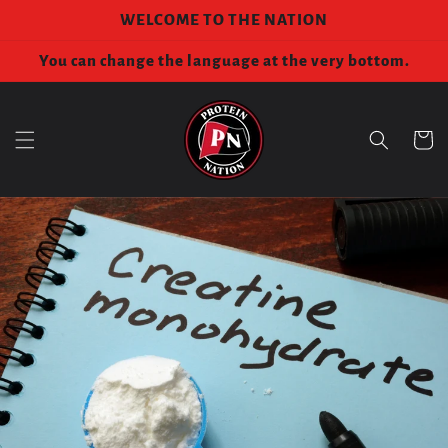
コンテ
WELCOME TO THE NATION
ンツに
進む
You can change the language at the very bottom.
カ
ー
ト